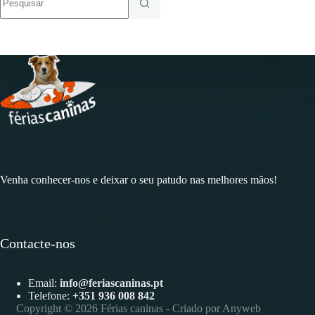
resultados
Venha conhecer-nos e deixar o seu patudo nas melhores mãos!
Contacte-nos
Email:
info@feriascaninas.pt
Telefone:
+351
936 008 842
Copyright © 2026 Férias caninas - Criado por
Anyweb