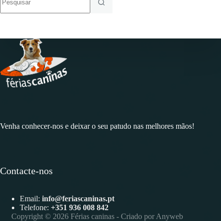
resultados
Venha conhecer-nos e deixar o seu patudo nas melhores mãos!
Contacte-nos
Email:
info@feriascaninas.pt
Telefone:
+351
936 008 842
Copyright © 2026 Férias caninas - Criado por
Anyweb